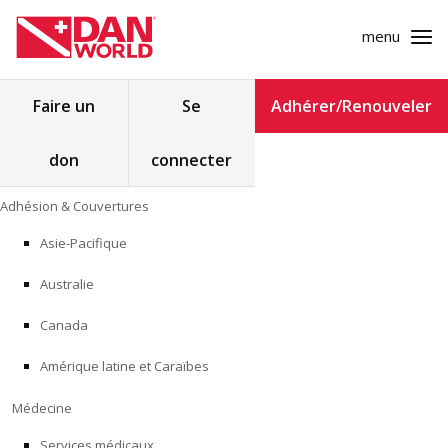
menu
Rechercher :
Faire un
Se
Adhérer/Renouveler
don
connecter
ADHÉSION & COUVERTURES
Skip
Adhésion & Couvertures
to
MÉDECINE
content
Asie-Pacifique
SÉCURITÉ
Australie
RECHERCHE
Canada
Amérique latine et Caraïbes
FORMATION
Médecine
PROGRAMMES POUR LES PROFESSIONNELS
Services médicaux