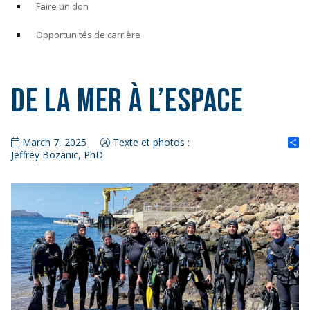
Faire un don
Opportunités de carrière
De la mer à l’espace
S
March 7, 2025
Texte et photos :
Jeffrey Bozanic, PhD