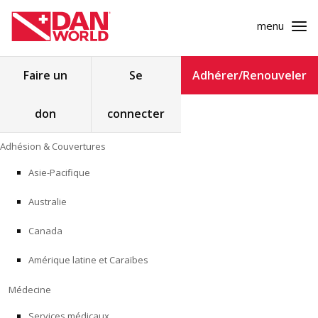
menu
Rechercher :
Faire un
Se
Adhérer/Renouveler
don
connecter
ADHÉSION & COUVERTURES
Skip
Adhésion & Couvertures
to
MÉDECINE
content
Asie-Pacifique
SÉCURITÉ
Australie
RECHERCHE
Canada
Amérique latine et Caraïbes
FORMATION
Médecine
PROGRAMMES POUR LES PROFESSIONNELS
Services médicaux