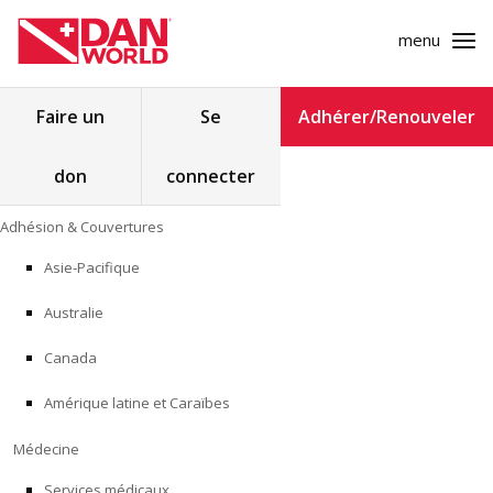
menu
Rechercher :
Faire un
Se
Adhérer/Renouveler
don
connecter
ADHÉSION & COUVERTURES
Skip
Adhésion & Couvertures
to
MÉDECINE
content
Asie-Pacifique
SÉCURITÉ
Australie
RECHERCHE
Canada
Amérique latine et Caraïbes
FORMATION
Médecine
PROGRAMMES POUR LES PROFESSIONNELS
Services médicaux