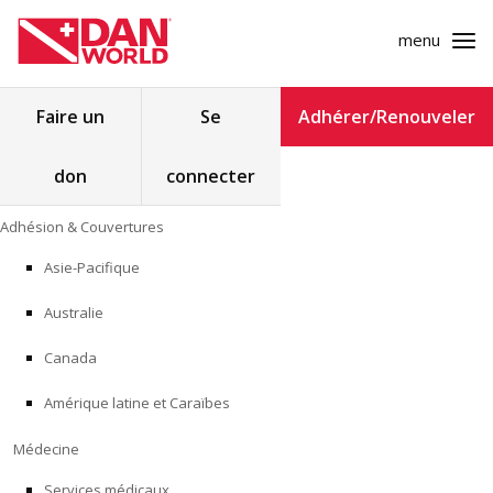
menu
Rechercher :
Faire un
Se
Adhérer/Renouveler
don
connecter
ADHÉSION & COUVERTURES
Skip
Adhésion & Couvertures
to
MÉDECINE
content
Asie-Pacifique
SÉCURITÉ
Australie
RECHERCHE
Canada
Amérique latine et Caraïbes
FORMATION
Médecine
PROGRAMMES POUR LES PROFESSIONNELS
Services médicaux