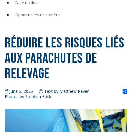
Faire un don
Opportunités de carrière
Réduire les risques liés
aux parachutes de
relevage
S
June 5, 2025
Text by Matthew Rever
Photos by Stephen Frink