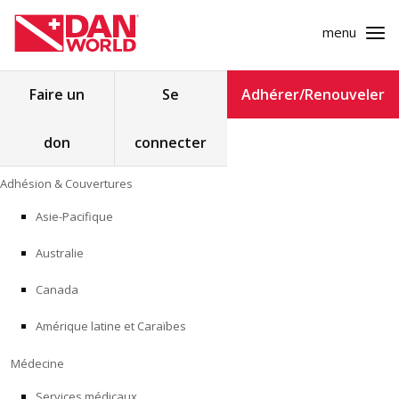
menu
Rechercher :
Faire un
Se
Adhérer/Renouveler
don
connecter
ADHÉSION & COUVERTURES
Skip
Adhésion & Couvertures
to
MÉDECINE
content
Asie-Pacifique
SÉCURITÉ
Australie
RECHERCHE
Canada
Amérique latine et Caraïbes
FORMATION
Médecine
PROGRAMMES POUR LES PROFESSIONNELS
Services médicaux