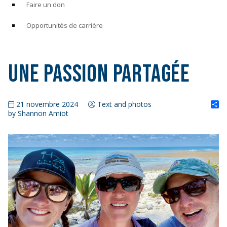
Faire un don
Opportunités de carrière
Une passion partagée
S
21 novembre 2024
Text and photos
by Shannon Amiot