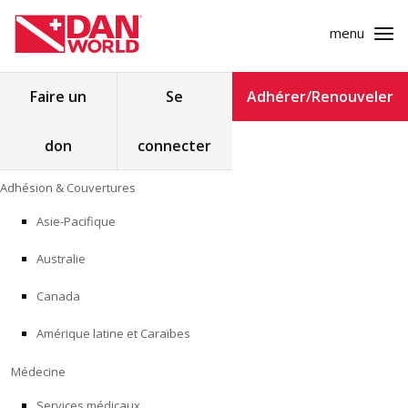
menu
Rechercher :
Faire un
Se
Adhérer/Renouveler
don
connecter
ADHÉSION & COUVERTURES
Skip
Adhésion & Couvertures
to
MÉDECINE
content
Asie-Pacifique
SÉCURITÉ
Australie
RECHERCHE
Canada
Amérique latine et Caraïbes
FORMATION
Médecine
PROGRAMMES POUR LES PROFESSIONNELS
Services médicaux