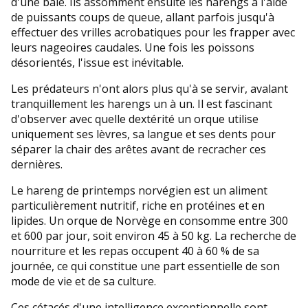
d'une baie. Ils assomment ensuite les harengs à l'aide
de puissants coups de queue, allant parfois jusqu'à
effectuer des vrilles acrobatiques pour les frapper avec
leurs nageoires caudales. Une fois les poissons
désorientés, l'issue est inévitable.
Les prédateurs n'ont alors plus qu'à se servir, avalant
tranquillement les harengs un à un. Il est fascinant
d'observer avec quelle dextérité un orque utilise
uniquement ses lèvres, sa langue et ses dents pour
séparer la chair des arêtes avant de recracher ces
dernières.
Le hareng de printemps norvégien est un aliment
particulièrement nutritif, riche en protéines et en
lipides. Un orque de Norvège en consomme entre 300
et 600 par jour, soit environ 45 à 50 kg. La recherche de
nourriture et les repas occupent 40 à 60 % de sa
journée, ce qui constitue une part essentielle de son
mode de vie et de sa culture.
Ces cétacés d'une intelligence exceptionnelle sont