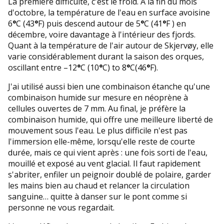
La première difficulté, c'est le froid. À la fin du mois
d'octobre, la température de l'eau en surface avoisine
6
°
C (43
°
F) puis descend autour de 5
°
C (41
°
F ) en
décembre, voire davantage à l'intérieur des fjords.
Quant à la température de l'air autour de Skjervøy, elle
varie considérablement durant la saison des orques,
oscillant entre –12
°
C (10
°
C) to 8
°
C(46
°
F).
J'ai utilisé aussi bien une combinaison étanche qu'une
combinaison humide sur mesure en néoprène à
cellules ouvertes de 7 mm. Au final, je préfère la
combinaison humide, qui offre une meilleure liberté de
mouvement sous l'eau. Le plus difficile n'est pas
l'immersion elle-même, lorsqu'elle reste de courte
durée, mais ce qui vient après : une fois sorti de l'eau,
mouillé et exposé au vent glacial. Il faut rapidement
s'abriter, enfiler un peignoir doublé de polaire, garder
les mains bien au chaud et relancer la circulation
sanguine… quitte à danser sur le pont comme si
personne ne vous regardait.